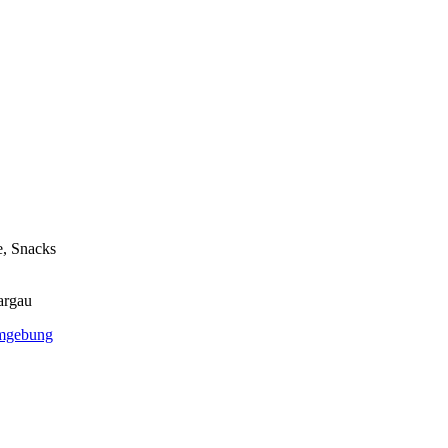
e, Snacks
argau
Umgebung