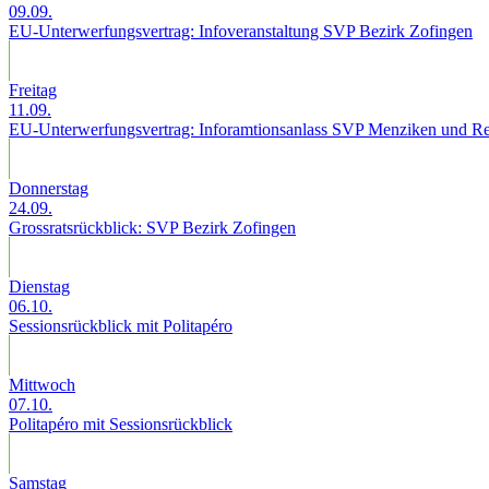
09.09.
EU-Unterwerfungsvertrag: Infoveranstaltung SVP Bezirk Zofingen
Freitag
11.09.
EU-Unterwerfungsvertrag: Inforamtionsanlass SVP Menziken und R
Donnerstag
24.09.
Grossratsrückblick: SVP Bezirk Zofingen
Dienstag
06.10.
Sessionsrückblick mit Politapéro
Mittwoch
07.10.
Politapéro mit Sessionsrückblick
Samstag