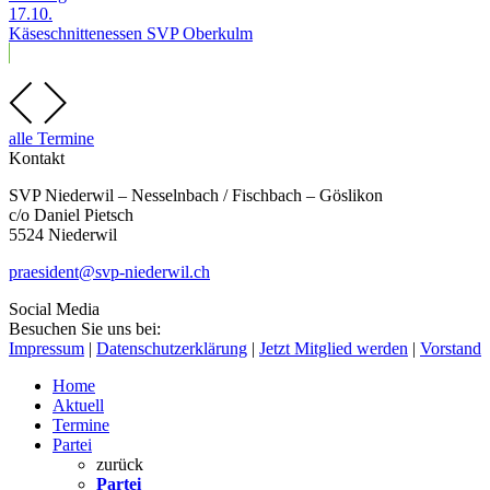
17.10.
Käseschnittenessen SVP Oberkulm
alle Termine
Kontakt
SVP Niederwil – Nesselnbach / Fischbach – Göslikon
c/o Daniel Pietsch
5524 Niederwil
praesident@svp-niederwil.ch
Social Media
Besuchen Sie uns bei:
Impressum
|
Datenschutzerklärung
|
Jetzt Mitglied werden
|
Vorstand
Home
Aktuell
Termine
Partei
zurück
Partei