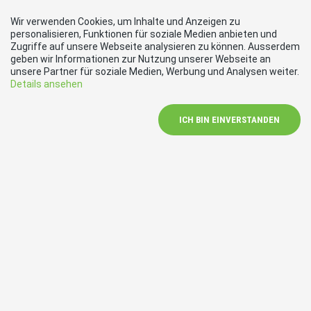
Wir verwenden Cookies, um Inhalte und Anzeigen zu
personalisieren, Funktionen für soziale Medien anbieten und
Zugriffe auf unsere Webseite analysieren zu können. Ausserdem
geben wir Informationen zur Nutzung unserer Webseite an
unsere Partner für soziale Medien, Werbung und Analysen weiter.
Details ansehen
ICH BIN EINVERSTANDEN
Kontakt
SVP Niederwil – Nesselnbach / Fischbach – Göslikon
c/o Daniel Pietsch
5524 Niederwil
praesident@svp-niederwil.ch
Social Media
Besuchen Sie uns bei: