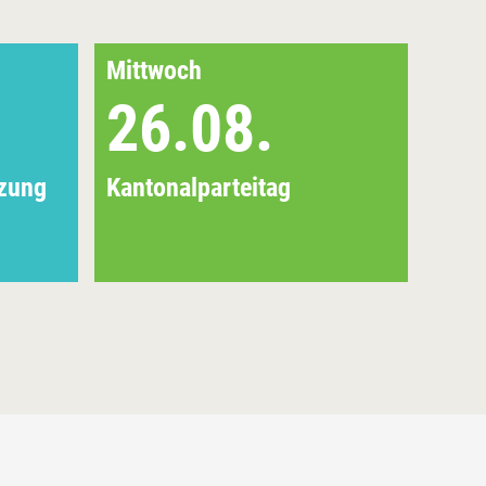
Mittwoch
Mitt
26.08.
0
tzung
Kantonalparteitag
EU-U
Info
Bezi