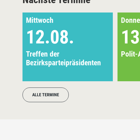
Mittwoch
Donne
12.08.
13
Treffen der
Polit-
Bezirksparteipräsidenten
ALLE TERMINE