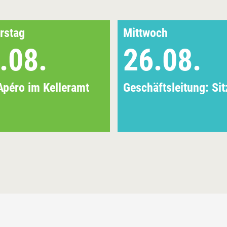
rstag
Mittwoch
.08.
26.08.
Apéro im Kelleramt
Geschäftsleitung: Si